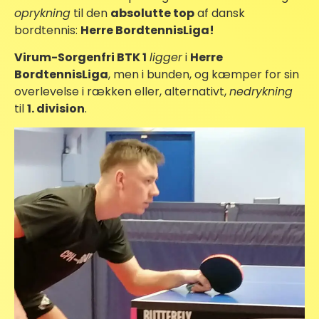
oprykning
til den
absolutte top
af dansk
bordtennis:
Herre BordtennisLiga!
Virum-Sorgenfri BTK 1
ligger
i
Herre
BordtennisLiga
, men i bunden, og kæmper for sin
overlevelse i rækken eller, alternativt,
nedrykning
til
1. division
.