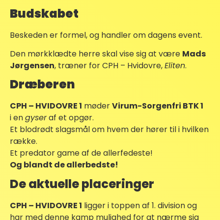
Budskabet
Beskeden er formel, og handler om dagens event.
Den mørkklædte herre skal vise sig at være
Mads
Jørgensen
, træner for CPH – Hvidovre,
Eliten
.
Dræberen
CPH – HVIDOVRE 1
møder
Virum-Sorgenfri BTK 1
i en
gyser
af et opgør.
Et blodrødt slagsmål om hvem der hører til i hvilken
række.
Et predator game af de allerfedeste!
Og blandt de allerbedste!
De aktuelle placeringer
CPH – HVIDOVRE 1
ligger i toppen af 1. division og
har med denne kamp mulighed for at nærme sig