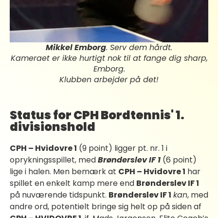
Mikkel Emborg
. Serv dem hårdt.
Kameraet er ikke hurtigt nok til at fange dig sharp,
Emborg.
Klubben arbejder på det!
Status for CPH Bordtennis' 1.
divisionshold
CPH – Hvidovre 1
(9 point) ligger pt. nr. 1 i
oprykningsspillet, med
Brønderslev IF 1
(6 point)
lige i halen. Men bemærk at
CPH – Hvidovre 1
har
spillet en enkelt kamp mere end
Brønderslev IF 1
på nuværende tidspunkt.
Brønderslev IF 1
kan
, med
andre ord, potentielt bringe sig helt op på siden af