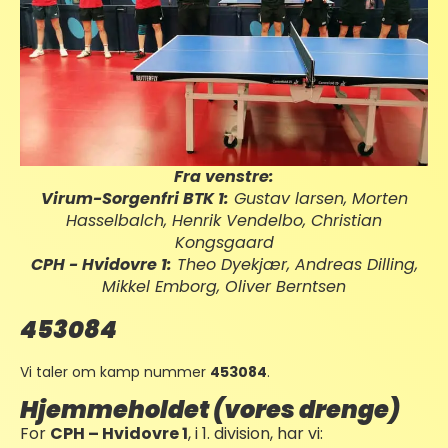
Fra venstre:
Virum-Sorgenfri BTK 1:
Gustav larsen, Morten
Hasselbalch, Henrik Vendelbo, Christian
Kongsgaard
CPH - Hvidovre 1:
Theo Dyekjær, Andreas Dilling,
Mikkel Emborg, Oliver Berntsen
453084
Vi taler om kamp nummer
453084
.
Hjemmeholdet (vores drenge)
For
CPH – Hvidovre 1
, i 1. division, har vi: