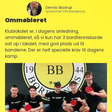
Dennis Skaarup
Sportschef CPH Bordtennis
Ommøbleret
Klublokalet er, i dagens anledning,
ommøbleret, så vi kun har 3 bordtennisborde
sat op i lokalet, med god plads ud til
banderne. Der er
helt
specielle krav til dagens
kamp.