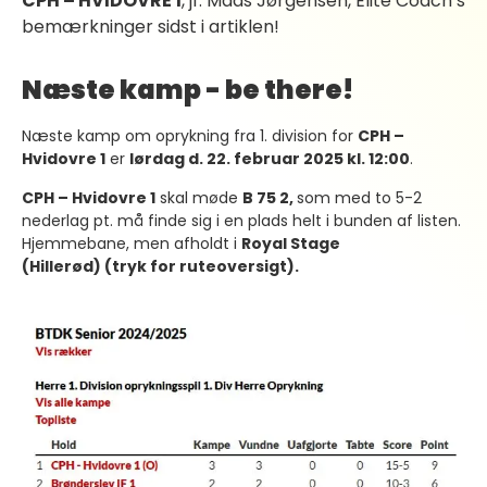
CPH – HVIDOVRE 1
, jf. Mads Jørgensen, Elite Coach’s
bemærkninger sidst i artiklen!
Næste kamp - be there!
Næste kamp om oprykning fra 1. division for
CPH –
Hvidovre 1
er
lørdag d. 22. februar 2025 kl. 12:00
.
CPH – Hvidovre 1
skal møde
B 75 2,
som med to 5-2
nederlag pt. må finde sig i en plads helt i bunden af listen.
Hjemmebane, men afholdt i
Royal Stage
(Hillerød) (tryk for ruteoversigt).