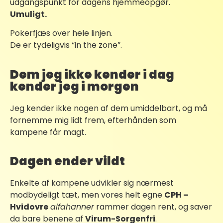
udgangspunkt for dagens hjemmeopgør.
Umuligt.
Pokerfjæs over hele linjen.
De er tydeligvis “in the zone”.
Dem jeg ikke kender i dag
kender jeg i morgen
Jeg kender ikke nogen af dem umiddelbart, og må
fornemme mig lidt frem, efterhånden som
kampene får magt.
Dagen ender vildt​
Enkelte af kampene udvikler sig nærmest
modbydeligt tæt, men vores helt egne
CPH –
Hvidovre
alfahanner
rammer dagen rent, og saver
da bare benene af
Virum-Sorgenfri
.