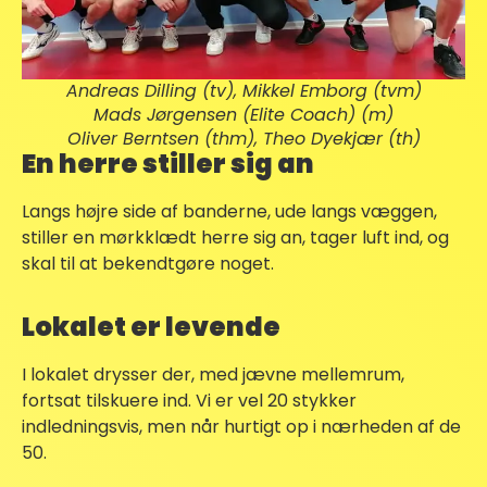
Andreas Dilling (tv), Mikkel Emborg (tvm)
Mads Jørgensen (Elite Coach) (m)
Oliver Berntsen (thm), Theo Dyekjær (th)
En herre stiller sig an
Langs højre side af banderne, ude langs væggen,
stiller en mørkklædt herre sig an, tager luft ind, og
skal til at bekendtgøre noget.
Lokalet er levende
I lokalet drysser der, med jævne mellemrum,
fortsat tilskuere ind. Vi er vel 20 stykker
indledningsvis, men når hurtigt op i nærheden af de
50.