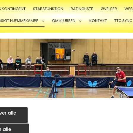
G KONTINGENT
STABSFUNKTION
RATINGLISTE
ØVELSER
WEB
RSIGT HJEMMEKAMPE
OM KLUBBEN
KONTAKT
TTC SYNC
er alle
 alle