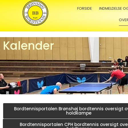
FORSIDE
INDMELDELSE O
OVE
Kalender
Bordtennisportalen Brønshøj bordtennis oversigt ov
holdkampe
Bordtennisportalen CPH bordtennis oversigt over