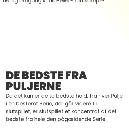
heftig omgang knald-eller-fald kampe!
DE BEDSTE FRA
PULJERNE
Da det kun er de to bedste hold, fra hver Pulje
i en bestemt Serie, der går videre til
slutspillet, er slutspillet et koncentrat af det
bedste fra hele den pågældende Serie.