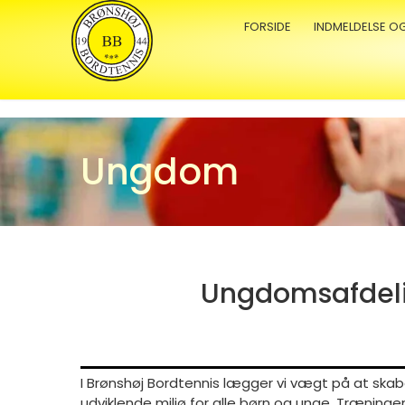
FORSIDE
INDMELDELSE O
Ungdom
Ungdomsafdel
I Brønshøj Bordtennis lægger vi vægt på at skabe
udviklende miljø for alle børn og unge. Træninge