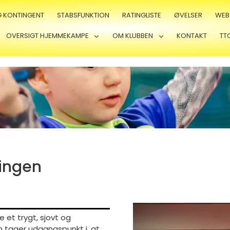
G KONTINGENT
STABSFUNKTION
RATINGLISTE
ØVELSER
WEB
OVERSIGT HJEMMEKAMPE
OM KLUBBEN
KONTAKT
TT
ingen
 et trygt, sjovt og
n tager udgangspunkt i, at