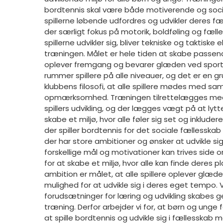
bordtennis skal være både motiverende og soci
spillerne løbende udfordres og udvikler deres fær
der særligt fokus på motorik, boldføling og fæl
spillerne udvikler sig, bliver tekniske og taktiske
træningen. Målet er hele tiden at skabe passend
oplever fremgang og bevarer glæden ved spor
rummer spillere på alle niveauer, og det er en 
klubbens filosofi, at alle spillere mødes med
opmærksomhed. Træningen tilrettelægges med
spillers udvikling, og der lægges vægt på at lytte
skabe et miljø, hvor alle føler sig set og inkluder
der spiller bordtennis for det sociale fællesska
der har store ambitioner og ønsker at udvikle sig
forskellige mål og motivationer kan trives side o
for at skabe et miljø, hvor alle kan finde deres 
ambition er målet, at alle spillere oplever glæd
mulighed for at udvikle sig i deres eget tempo. V
forudsætninger for læring og udvikling skabes g
træning. Derfor arbejder vi for, at børn og unge 
at spille bordtennis og udvikle sig i fællesskab