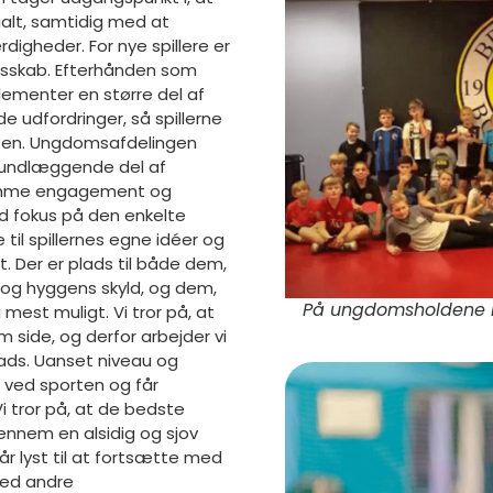
alt, samtidig med at
digheder. For nye spillere er
lesskab. Efterhånden som
 elementer en større del af
e udfordringer, så spillerne
ten. Ungdomsafdelingen
grundlæggende del af
 samme engagement og
 fokus på den enkelte
 til spillernes egne idéer og
et. Der er plads til både dem,
b og hyggens skyld, og dem,
På ungdomsholdene ha
 mest muligt. Vi tror på, at
m side, og derfor arbejder vi
plads. Uanset niveau og
e ved sporten og får
i tror på, at de bedste
ennem en alsidig og sjov
får lyst til at fortsætte med
 med andre